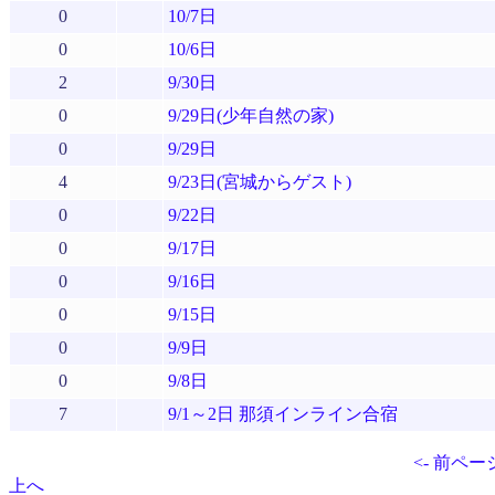
0
10/7日
0
10/6日
2
9/30日
0
9/29日(少年自然の家)
0
9/29日
4
9/23日(宮城からゲスト)
0
9/22日
0
9/17日
0
9/16日
0
9/15日
0
9/9日
0
9/8日
7
9/1～2日 那須インライン合宿
<- 前ペー
上へ