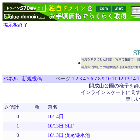
掲示板終了
S
写真をネタにした雑談・写真で報告等、
●
写真等に関しての削除要請は随時受け付
パネル
新規投稿
..
ページ
1
2
3
4
5
6
7
8
9
10
11
12
13
14
1
開成山公園の様子を静
インラインスケートに関
楽し
返信計
新
題名
0
10/14日
1
10/13日 SLF
0
10/13日 浜尾遊水池