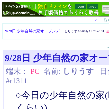
<---
取
.
9/28日 少年自然の家オープンデー
しりうす 10/06月15:28#r1311
9/28日 少年自然の家オ
端末：
PC
名前:
しりうす
日付:
#r1311
○今日の少年自然の家
くらい)