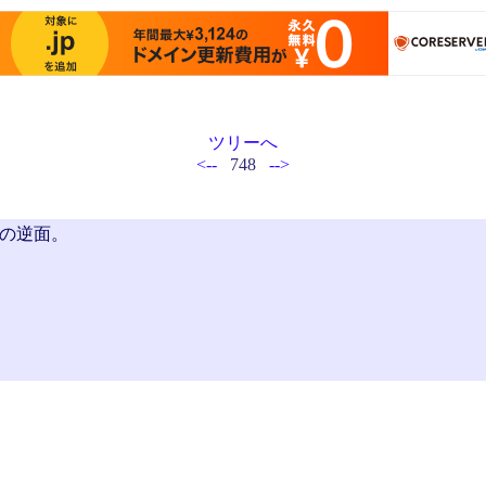
ツリーへ
<--
748
-->
の逆面。