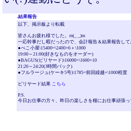
.
結果報告
以下、掲示板より転載
皆さんお疲れ様でした。m(_ _)m
一応幹事だし暇だったので、会計報告＆結果報告して
●べこ小屋\15400=\2400×6＋\1000
19:00～21:00(好きなものをオーダー)
●BAGUS(ビリヤード)\16000=\1600×10
21:20～24:20(3時間パック)
●フルラージュ(ケーキ5号)\1785=前回繰越+\1000程度
ビリヤード結果
こちら
P.S.
今日お仕事の方々、昨日の楽しさを糧にお仕事頑張っ