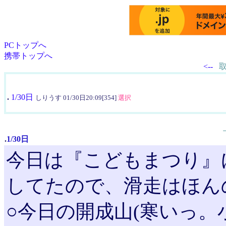
PCトップへ
携帯トップへ
<--
.
1/30日
しりうす 01/30日20:09[354]
選択
.
1/30日
今日は『こどもまつり』
してたので、滑走はほん
○今日の開成山(寒いっ。