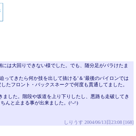
ト側には大回りできない様でした。でも、随分足がバラけたま
迫ってきたら何か技を出して抜ける’＆’最後のパイロンでは
定したフロント・バックスネークで何度も貫通してました。
てきました。階段や坂道を上り下りしたし、悪路も走破してき
んと止まる事が出来ました。(^-^)
しりうす 2004/06/13日23:08 [168]