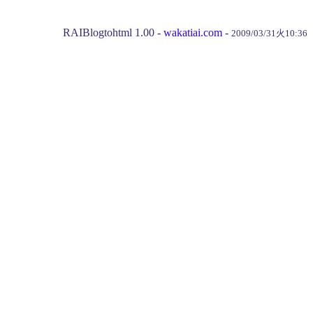
RAIBlogtohtml 1.00 -
wakatiai.com
-
2009/03/31火10:36