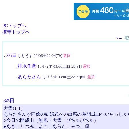
PCトップへ
携帯トップへ
<--
.
3/5日
しりうす 03/06土22:24[79]
選択
.
排水作業
しりうす 03/06土22:29[81]
選択
.
あらたさん
しりうす 03/06土22:27[80]
選択
.
3/5日
大雪(T-T)
あらたさんが同僚の結婚式への出席の為開成山へいらっしゃ
○今日の開成山（無風・大雪・びちゃびちゃ）
●あき、たつみ、よこ、あらた、みつ、僕