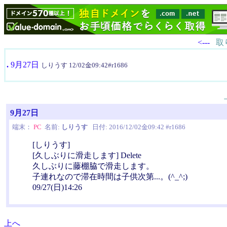
<---
取
.
9月27日
しりうす 12/02金09:42#r1686
9月27日
端末：
PC
名前:
しりうす
日付: 2016/12/02金09:42 #r1686
[しりうす]
[久しぶりに滑走します] Delete
久しぶりに藤棚脇で滑走します。
子連れなので滞在時間は子供次第...。(^_^;)
09/27(日)14:26
上へ