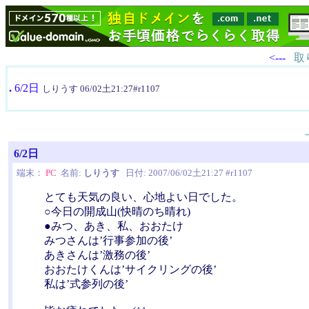
<---
取
.
6/2日
しりうす 06/02土21:27#r1107
6/2日
端末：
PC
名前:
しりうす
日付: 2007/06/02土21:27 #r1107
とても天気の良い、心地よい日でした。
○今日の開成山(快晴のち晴れ)
●みつ、あき、私、おおたけ
みつさんは’行事参加の後’
あきさんは’激務の後’
おおたけくんは’サイクリングの後’
私は’式参列の後’