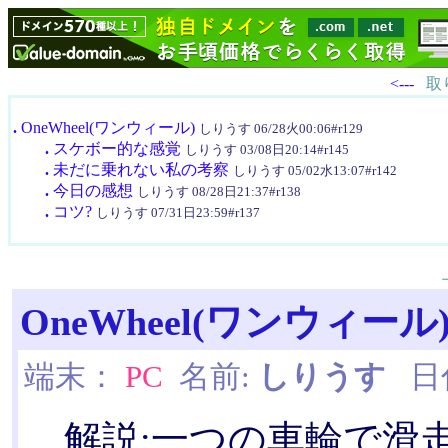
<---
取
.
OneWheel(ワンウィール)
しりうす 06/28火00:06#r129
.
スケボー的な感覚
しりうす 03/08日20:14#r145
.
未だに乗れない私の考察
しりうす 05/02水13:07#r142
.
今日の感想
しりうす 08/28日21:37#r138
.
コツ?
しりうす 07/31日23:59#r137
OneWheel(ワンウィール
端末：
PC
名前:
しりうす
日付:
解説:一つの車輪で滑走