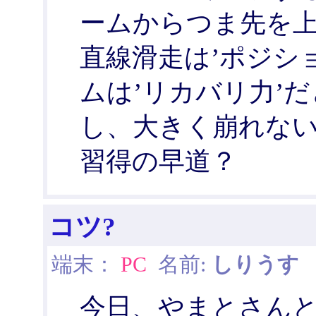
ームからつま先を
直線滑走は’ポジシ
ムは’リカバリ力’
し、大きく崩れな
習得の早道？
コツ?
端末：
PC
名前:
しりうす
日
今日、やまとさん