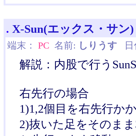
.
X-Sun(エックス・サン)
端末：
PC
名前:
しりうす
日付:
解説：内股で行うSunSor
右先行の場合
1)1,2個目を右先行
2)抜いた足をそのま