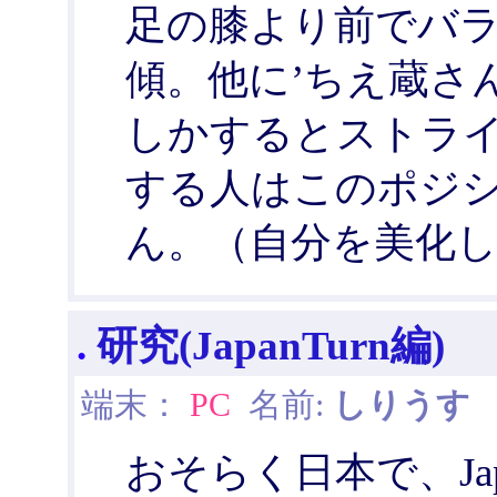
足の膝より前でバ
傾。他に’ちえ蔵さ
しかするとストラ
する人はこのポジ
ん。（自分を美化しす
.
研究(JapanTurn編)
端末：
PC
名前:
しりうす
日
おそらく日本で、Ja