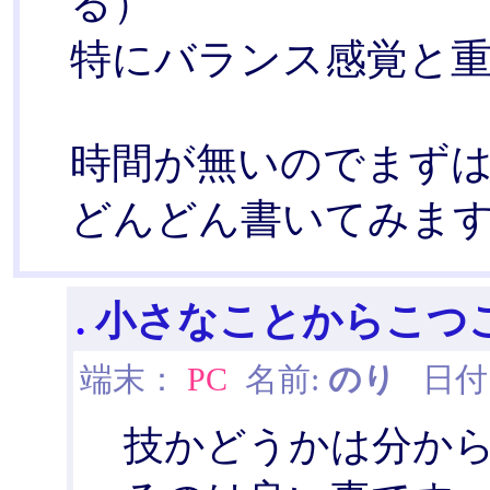
る）
特にバランス感覚と
時間が無いのでまず
どんどん書いてみま
.
小さなことからこつ
端末：
PC
名前:
のり
日付: 2
技かどうかは分か