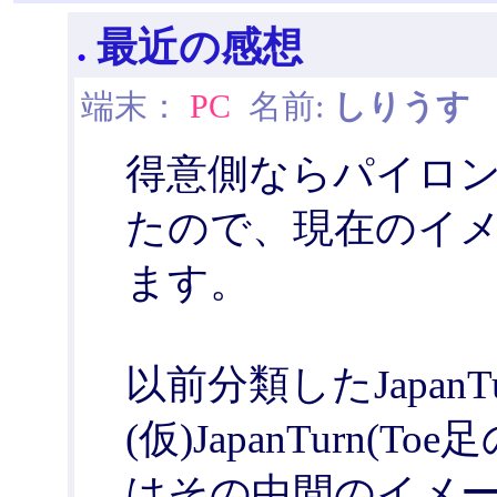
.
最近の感想
端末：
PC
名前:
しりうす
日
得意側ならパイロ
たので、現在のイ
ます。
以前分類したJapan
(仮)JapanTurn
はその中間のイメージ