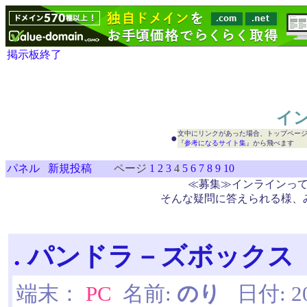
掲示板終了
イ
文中にリンクがあった場合、トップペー
●
『
参考になるサイト集
』から飛べます
パネル
新規投稿
ページ
1
2
3
4
5
6
7
8
9
10
≪募集≫インラインっ
そんな疑問に答えられる様、
.
パンドラ－ズボックス
端末：
PC
名前:
のり
日付: 200