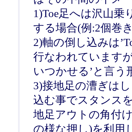
1)Toe足へは沢山
する場合(例:2個巻
2)軸の倒し込みは’
行なわれていますが
いつかせる’と言う
3)接地足の漕ぎはし
込む事でスタンス
地足アウトの角付け
の様な押し)を利用