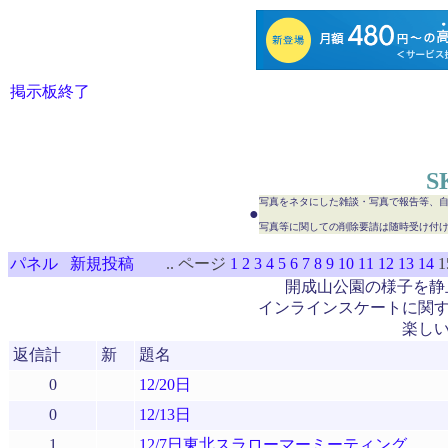
掲示板終了
S
写真をネタにした雑談・写真で報告等、
●
写真等に関しての削除要請は随時受け付
パネル
新規投稿
..
ページ
1
2
3
4
5
6
7
8
9
10
11
12
13
14
1
開成山公園の様子を静
インラインスケートに関
楽し
返信計
新
題名
0
12/20日
0
12/13日
1
12/7日東北スラローマーミーティング