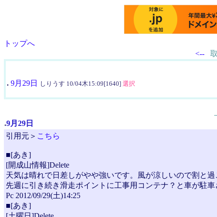
トップへ
<--
.
9月29日
しりうす 10/04木15:09[1640]
選択
.
9月29日
引用元＞
こちら
■[あき]
[開成山情報]Delete
天気は晴れで日差しがやや強いです。風が涼しいので割と過
先週に引き続き滑走ポイントに工事用コンテナ？と車が駐車
Pc 2012/09/29(土)14:25
■[あき]
[土曜日]Delete