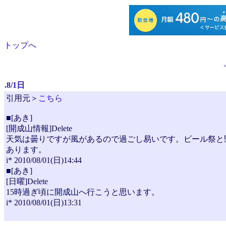
トップへ
.
8/1日
引用元＞
こちら
■[あき]
[開成山情報]Delete
天気は曇りですが風があるので過ごし易いです。ビール祭と
あります。
i* 2010/08/01(日)14:44
■[あき]
[日曜]Delete
15時過ぎ頃に開成山へ行こうと思います。
i* 2010/08/01(日)13:31