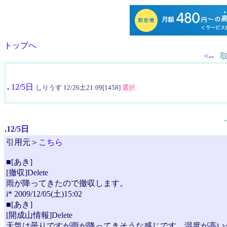
トップへ
<--
.
12/5日
しりうす 12/26土21:09[1458]
選択
.
12/5日
引用元＞
こちら
■[あき]
[撤収]Delete
雨が降ってきたので撤収します。
i* 2009/12/05(土)15:02
■[あき]
[開成山情報]Delete
天気は曇りですが雨が降ってきそうな感じです。湿度が高い