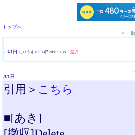
トップへ
<--
.
3/1日
しりうす 03/08日20:03[1351]
選択
.
3/1日
引用＞
こちら
■[あき]
[撤収]Delete