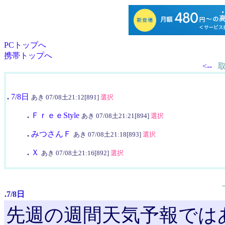
PCトップへ
携帯トップへ
<--
.
7/8日
あき 07/08土21:12[891]
選択
.
ＦｒｅｅStyle
あき 07/08土21:21[894]
選択
.
みつさんＦ
あき 07/08土21:18[893]
選択
.
Ｘ
あき 07/08土21:16[892]
選択
.
7/8日
先週の週間天気予報では