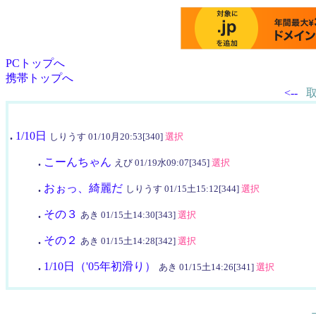
PCトップへ
携帯トップへ
<--
.
1/10日
しりうす 01/10月20:53[340]
選択
.
こーんちゃん
えび 01/19水09:07[345]
選択
.
おぉっ、綺麗だ
しりうす 01/15土15:12[344]
選択
.
その３
あき 01/15土14:30[343]
選択
.
その２
あき 01/15土14:28[342]
選択
.
1/10日（'05年初滑り）
あき 01/15土14:26[341]
選択