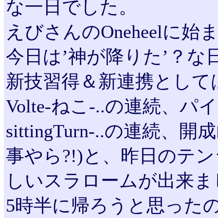
な一日でした。
えびさんのOneheelに始ま
今日は’神が降りた’？な
新技習得＆新連携としては、え
Volte-ねこ-..の連続
sittingTurn-..の連
事やら?!)と、昨日のテ
しいスラロームが出来ま
5時半に帰ろうと思った